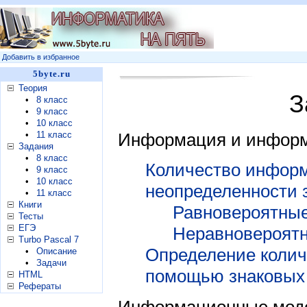
Добавить в избранное
5byte.ru
Теория
З
•
8 класс
•
9 класс
•
10 класс
•
11 класс
Информация и инфор
Задания
•
8 класс
Количество инфор
•
9 класс
•
10 класс
неопределенности 
•
11 класс
Книги
Равновероятны
Тесты
ЕГЭ
Неравновероят
Turbo Pascal 7
Определение колич
•
Описание
•
Задачи
помощью знаковых
HTML
Рефераты
Информационные мод