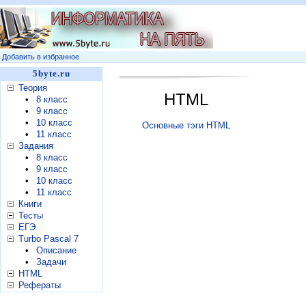
Добавить в избранное
5byte.ru
Теория
HTML
•
8 класс
•
9 класс
•
10 класс
Основные тэги HTML
•
11 класс
Задания
•
8 класс
•
9 класс
•
10 класс
•
11 класс
Книги
Тесты
ЕГЭ
Turbo Pascal 7
•
Описание
•
Задачи
HTML
Рефераты